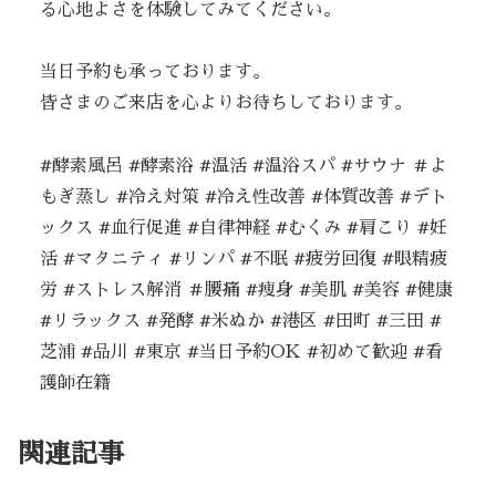
る心地よさを体験してみてください。
当日予約も承っております。
皆さまのご来店を心よりお待ちしております。
#酵素風呂 #酵素浴 #温活 #温浴スパ #サウナ ＃よ
もぎ蒸し #冷え対策 #冷え性改善 #体質改善 #デト
ックス #血行促進 #自律神経 #むくみ #肩こり #妊
活 #マタニティ #リンパ #不眠 #疲労回復 #眼精疲
労 #ストレス解消 ＃腰痛 #痩身 #美肌 #美容 #健康
#リラックス #発酵 #米ぬか #港区 #田町 #三田 #
芝浦 #品川 #東京 #当日予約OK #初めて歓迎 #看
護師在籍
関連記事