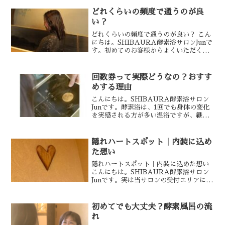
どれくらいの頻度で通うのが良
い？
どれくらいの頻度で通うのが良い？ こん
にちは。SHIBAURA酵素浴サロンJunで
す。初めてのお客様からよくいただくご
質問のひとつが、「どれくらいの頻度で
通えばいいですか？」というもの。酵素
浴は、目的やお身体の状態によっておす
回数券って実際どうなの？おすす
すめのペースが...
めする理由
こんにちは。SHIBAURA酵素浴サロン
Junです。酵素浴は、1回でも身体の変化
を実感される方が多い温浴ですが、継続
していただくことで、より良いコンディ
ションを目指しやすくなります。実際に
継続して通われているお客様からは、・
隠れハートスポット｜内装に込め
身体が冷えにくく...
た想い
隠れハートスポット｜内装に込めた想い
こんにちは。SHIBAURA酵素浴サロン
Junです。実は当サロンの受付エリアに
は、ひっそりと“ハートスポット”があ
るのをご存じでしょうか？ご来店いただ
いたお客様の中には、ふと見つけて写真
初めてでも大丈夫？酵素風呂の流
を撮られる方もいる...
れ