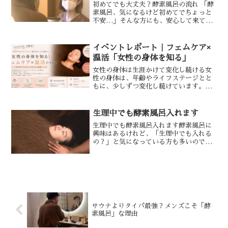
初めてでも大丈夫？酵素風呂の流れ 「酵
素風呂、気になるけど初めてでちょっと
不安…」そんな方にも、安心して来てい
ただけるような流れをご紹介します。ご
来店後は、とてもシンプルでスムーズで
す。まずは軽くカウンセリングから。そ
イベントレポート｜フェムケア×
の日の体調や気になるこ...
温活「女性の身体を知る」
女性の身体は生涯かけて変化し続ける女
性の身体は、年齢やライフステージとと
もに、少しずつ変化し続けています。先
日、SHIBAURA酵素浴サロンJunにて、
フェムケア×温活イベントを開催しまし
た。今回のテーマは、「女性の身体を知
生理中でも酵素風呂入れます
ること」。生理前...
生理中でも酵素風呂入れます酵素風呂に
興味はあるけれど、「生理中でも入れる
の？」と気になっている方も多いのでは
ないでしょうか。基本的に、体調が問題
なければ、生理中でもご利用いただけま
す！紙ショーツに生理用ナプキン（店頭
でも購入いただけます）を...
サウナよりタイパ最強？メンズこそ「酵
素風呂」な理由